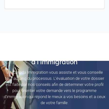
Consultations pour les candidats
à l'immigration
Via Canada Immigration vous assiste et vous conseille
tout au long du processus. L’évaluation de votre dossier
est faite par nos conseils afin de déterminer votre profil
pour orienter votre demande vers le programme
d’immigration qui répond le mieux a vos besoins et a ceux
de votre famille.