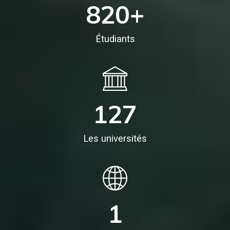
820
+
Étudiants
127
Les universités
1