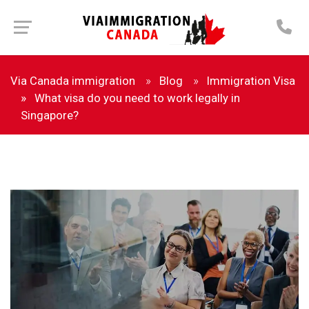
Via Canada immigration
Blog
Immigration Visa
What visa do you need to work legally in
Singapore?