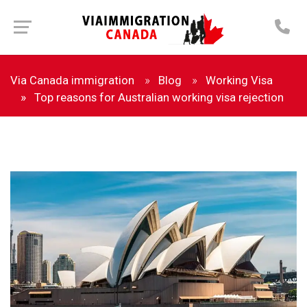
Via Canada immigration
Blog
Working Visa
Top reasons for Australian working visa rejection