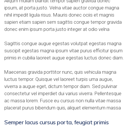
Aliqum mullam blandit tempor sapien gravida donec
ipsum, at porta justo. Velna vitae auctor congue magna
nihil impedit ligula risus. Mauris donec ociis et magnis
sapien etiam sapien sem sagittis congue tempor gravida
donec enim ipsum porta justo integer at odio velna
Sagittis congue augue egestas volutpat egestas magna
suscipit egestas magna ipsum vitae purus efficitur ipsum
primis in cubilia laoreet augue egestas luctus donec diam.
Maecenas gravida porttitor nunc, quis vehicula magna
luctus tempor. Quisque vel laoreet turpis urna augue,
viverra a augue eget, dictum tempor diam. Sed pulvinar
consectetur vel imperdiet dui varius viverra. Pellentesque
ac massa lorem. Fusce eu cursus non nulla vitae massa
placerat purus bibendum quis, aliquet elementum massa
Semper lacus cursus porta, feugiat primis